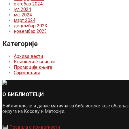
октобар 2024
јул 2024
мај 2024
март 2024
децембар 2023
новембар 2023
Категорије
Архива вести
Књижевне вечери
Промоције књига
Сајам књига
О БИБЛИОТЕЦИ
Библиотека је и данас матична за библиотеке које обављ
округа на Косову и Метохији.
Правила о приватности