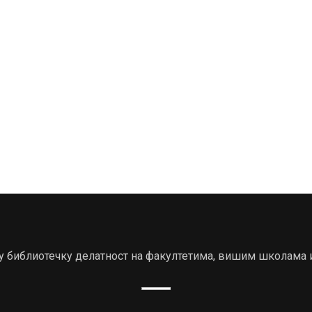
ају библиотечку делатност на факултетима, вишим школама 