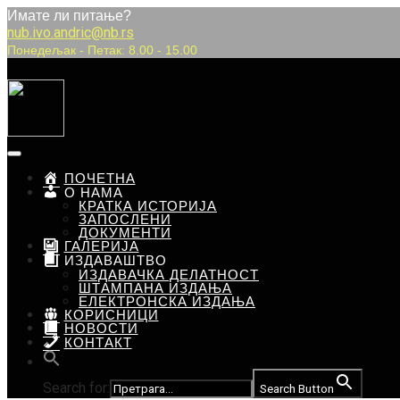
Имате ли питање?
nub.ivo.andric@nb.rs
Понедељак
-
Петак:
8.00
-
15.00
ПОЧЕТНА
О НАМА
КРАТКА ИСТОРИЈА
ЗАПОСЛЕНИ
ДОКУМЕНТИ
ГАЛЕРИЈА
ИЗДАВАШТВО
ИЗДАВАЧКА ДЕЛАТНОСТ
ШТАМПАНА ИЗДАЊА
ЕЛЕКТРОНСКА ИЗДАЊА
КОРИСНИЦИ
НОВОСТИ
КОНТАКТ
Search for:
Search Button