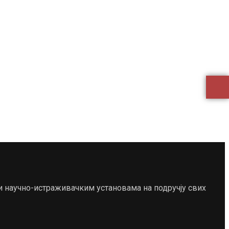
и научно-истраживачким установама на подручју свих