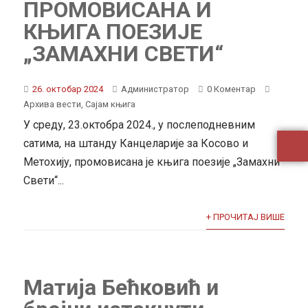
ПРОМОВИСАНА И
КЊИГА ПОЕЗИЈЕ
„ЗАМАХНИ СВЕТИ“
26. октобар 2024
Администратор
0 Коментар
Архива вести
,
Сајам књига
У среду, 23.октобра 2024., у послеподневним
сатима, на штанду Канцеларије за Косово и
Метохију, промовисана је књига поезије „Замахни
Свети“...
+ ПРОЧИТАЈ ВИШЕ
Матија Бећковић и