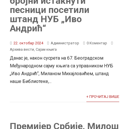
бројни истакнути
песници посетили
штанд НУБ „Иво
Андрић“
22. октобар 2024
Администратор
0 Коментар
Архива вести
,
Сајам књига
Данас је, након сусрета на 67. Београдском
Међународном сајму књига са управником НУБ
„Иво Андрић“, Миланом Михајловићем, штанд
наше Библиотеке,...
+ ПРОЧИТАЈ ВИШЕ
Премијер Србије, Милош