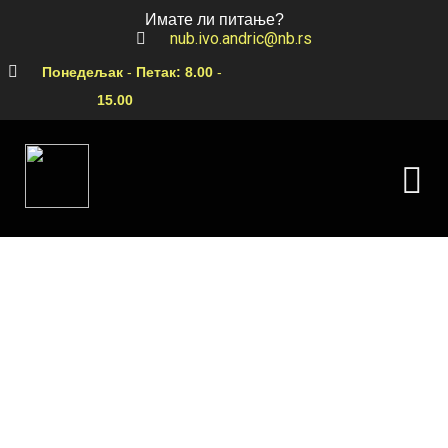
Имате ли питање?
nub.ivo.andric@nb.rs
Понедељак
-
Петак:
8.00
-
15.00