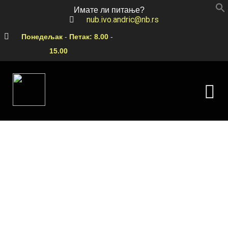
Имате ли питање?
nub.ivo.andric@nb.rs
Понедељак
-
Петак:
8.00
-
15.00