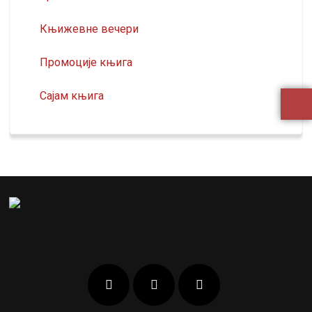
Књижевне вечери
Промоције књига
Сајам књига