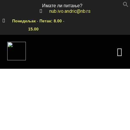
Имате ли питање?
nub.ivo.andric@nb.rs
Понедељак
-
Петак:
8.00
-
15.00