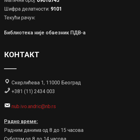
Матични број:
09018743
Шифра делатности:
9101
Текући рачун:
Библиотека није обвезник ПДВ-а
КОНТАКТ
Скерлићева 1, 11000 Београд
+381 (11) 2434 003
nub.ivo.andric@nb.rs
Радно време:
Радним данима од 8 до 15 часова
Суботом од 8 до 14 часова