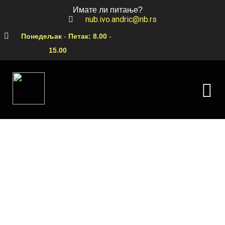
Имате ли питање?
nub.ivo.andric@nb.rs
Понедељак
-
Петак:
8.00
-
15.00