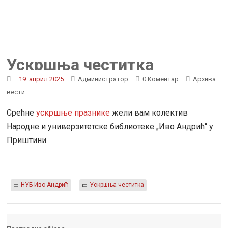
Ускршња честитка
19. април 2025
Администратор
0 Коментар
Архива
вести
Срећне
ускршње празнике
жели вам колектив
Народне и универзитетске библиотеке „Иво Андрић“ у
Приштини.
НУБ Иво Андрић
Ускршња честитка