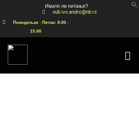
Имате ли питање?
nub.ivo.andric@nb.rs
Понедељак
-
Петак:
8.00
-
15.00