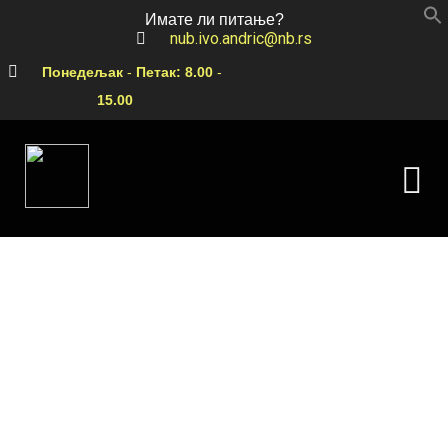
Имате ли питање?
nub.ivo.andric@nb.rs
Понедељак
-
Петак:
8.00
-
15.00