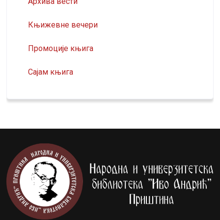
Архива вести
Књижевне вечери
Промоције књига
Сајам књига