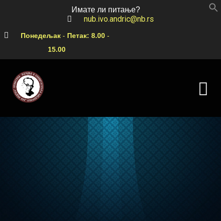
Имате ли питање?
nub.ivo.andric@nb.rs
Понедељак
-
Петак:
8.00
-
15.00