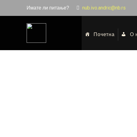
nub.ivo.andric@nb.rs
Имате ли питање?
Почетна
О 