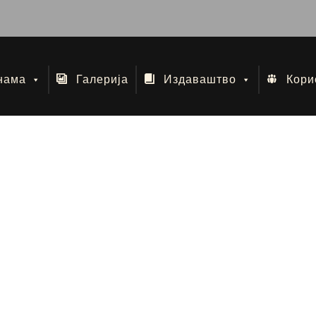
нама
Галерија
Издаваштво
Кори