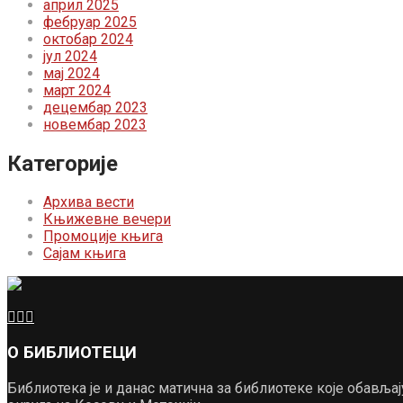
април 2025
фебруар 2025
октобар 2024
јул 2024
мај 2024
март 2024
децембар 2023
новембар 2023
Категорије
Архива вести
Књижевне вечери
Промоције књига
Сајам књига
О БИБЛИОТЕЦИ
Библиотека је и данас матична за библиотеке које обављ