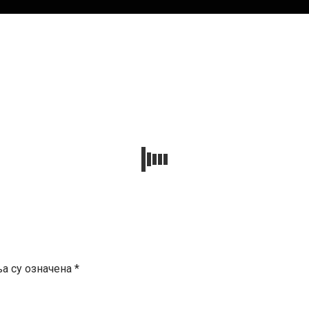
а су означена
*