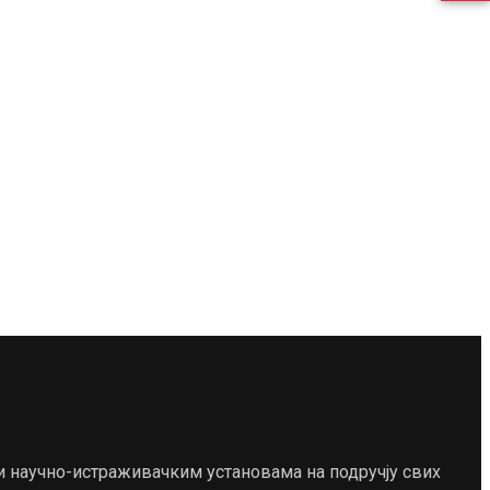
и научно-истраживачким установама на подручју свих