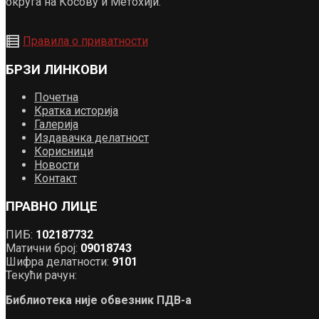
округа на Косову и Метохији.
Правила о приватности
БРЗИ ЛИНКОВИ
Почетна
Кратка историја
Галерија
Издавачка делатност
Корисници
Новости
Контакт
ПРАВНО ЛИЦЕ
ПИБ:
102187732
Матични број:
09018743
Шифра делатности:
9101
Текући рачун:
Библиотека није обвезник ПДВ-а